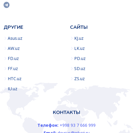
ДРУГИЕ
САЙТЫ
Asus.uz
KJ.uz
AW.uz
LK.uz
FD.uz
PD.uz
FF.uz
SD.uz
HTC.uz
ZS.uz
IU.uz
КОНТАКТЫ
Телефон:
+998 93 7 666 999
Email:
devsys@inbox.ru