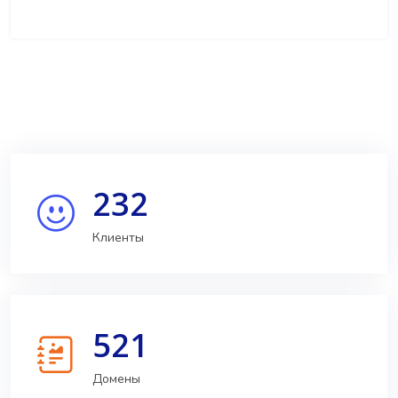
232
Клиенты
521
Домены